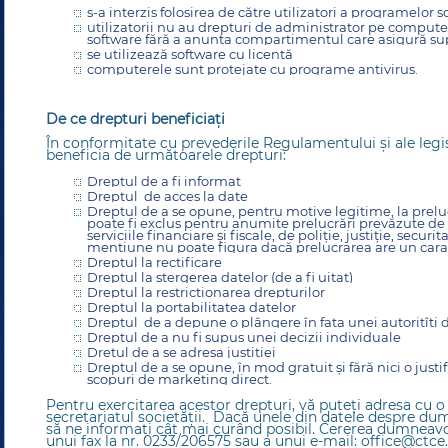
s-a interzis folosirea de către utilizatori a programelor 
utilizatorii nu au drepturi de administrator pe comput
software fără a anunța compartimentul care asigură sup
se utilizează software cu licență
computerele sunt protejate cu programe antivirus.
De ce drepturi beneficiați
În conformitate cu prevederile Regulamentului şi ale legi
beneficia de următoarele drepturi:
Dreptul de a fi informat
Dreptul de acces la date
Dreptul de a se opune, pentru motive legitime, la prelu
poate fi exclus pentru anumite prelucrări prevăzute de l
serviciile financiare şi fiscale, de poliţie, justiţie, secur
menţiune nu poate figura dacă prelucrarea are un carac
Dreptul la rectificare
Dreptul la ştergerea datelor (de a fi uitat)
Dreptul la restricţionarea drepturilor
Dreptul la portabilitatea datelor
Dreptul de a depune o plângere în faţa unei autoritîţi
Dreptul de a nu fi supus unei decizii individuale
Dretul de a se adresa justiţiei
Dreptul de a se opune, în mod gratuit şi fără nici o justi
scopuri de marketing direct.
Pentru exercitarea acestor drepturi, vă puteţi adresa cu o 
secretariatul societăţii. Dacă unele din datele despre d
să ne informaţi cât mai curând posibil. Cererea dumneavo
unui fax la nr. 0233/206575 sau a unui e-mail:
office@ctce