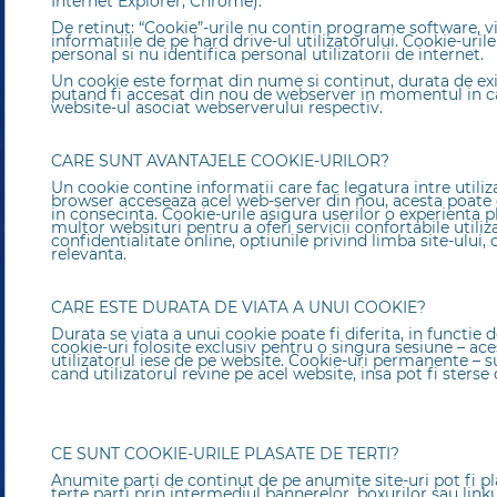
Internet Explorer, Chrome).
De retinut: “Cookie”-urile nu contin programe software, v
informatiile de pe hard drive-ul utilizatorului. Cookie-uril
personal si nu identifica personal utilizatorii de internet.
Un cookie este format din nume si continut, durata de exi
putand fi accesat din nou de webserver in momentul in car
website-ul asociat webserverului respectiv.
CARE SUNT AVANTAJELE COOKIE-URILOR?
Un cookie contine informatii care fac legatura intre utili
browser acceseaza acel web-server din nou, acesta poate c
in consecinta. Cookie-urile asigura userilor o experienta p
multor websituri pentru a oferi servicii confortabile utiliza
confidentialitate online, optiunile privind limba site-ului
relevanta.
CARE ESTE DURATA DE VIATA A UNUI COOKIE?
Durata se viata a unui cookie poate fi diferita, in functie 
cookie-uri folosite exclusiv pentru o singura sesiune – ac
utilizatorul iese de pe website. Cookie-uri permanente – su
cand utilizatorul revine pe acel website, insa pot fi sterse 
CE SUNT COOKIE-URILE PLASATE DE TERTI?
Anumite parti de continut de pe anumite site-uri pot fi pl
terte parti prin intermediul bannerelor, boxurilor sau link