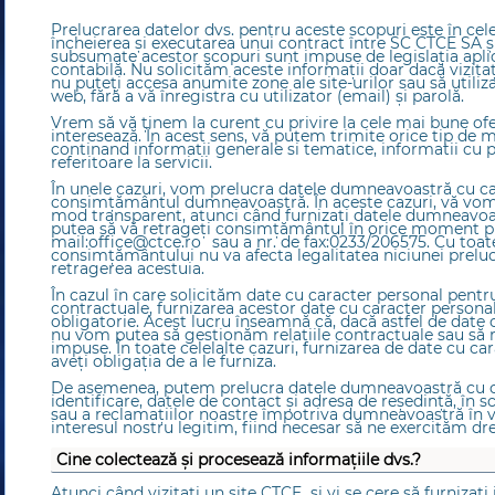
Prelucrarea datelor dvs. pentru aceste scopuri este în ce
încheierea și executarea unui contract între SC CTCE SA 
subsumate acestor scopuri sunt impuse de legislația aplicabi
contabilă. Nu solicităm aceste informații doar dacă vizitați
nu puteți accesa anumite zone ale site-urilor sau să utiliza
web, fără a vă înregistra cu utilizator (email) şi parolă.
Vrem să vă ținem la curent cu privire la cele mai bune ofe
interesează. În acest sens, vă putem trimite orice tip de 
continand informatii generale si tematice, informatii cu pr
referitoare la servicii.
În unele cazuri, vom prelucra datele dumneavoastră cu ca
consimțământul dumneavoastră. În aceste cazuri, vă vom 
mod transparent, atunci când furnizați datele dumneavoast
putea să vă retrageți consimțământul în orice moment pr
mail:
office@ctce.ro
sau a nr. de fax:0233/206575. Cu toat
consimţământului nu va afecta legalitatea niciunei prelucr
retragerea acestuia.
În cazul în care solicităm date cu caracter personal pentru
contractuale, furnizarea acestor date cu caracter person
obligatorie. Acest lucru înseamnă că, dacă astfel de date 
nu vom putea să gestionăm relațiile contractuale sau să 
impuse. În toate celelalte cazuri, furnizarea de date cu ca
aveți obligația de a le furniza.
De asemenea, putem prelucra datele dumneavoastră cu c
identificare, datele de contact și adresa de reședință, în sc
sau a reclamațiilor noastre împotriva dumneavoastră în vi
interesul nostru legitim, fiind necesar să ne exercităm drep
Cine colectează și procesează informațiile dvs.?
Atunci când vizitați un site CTCE și vi se cere să furnizați