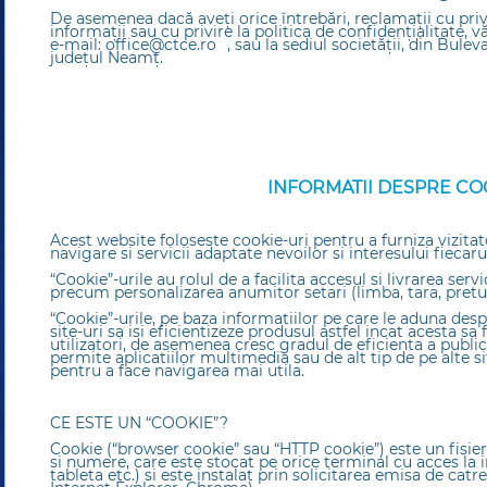
De asemenea dacă aveți orice întrebări, reclamaţii cu pri
informații sau cu privire la politica de confidențialitate,
e-mail:
office@ctce.ro
, sau la sediul societății, din Bule
județul Neamț.
INFORMATII DESPRE CO
Acest website foloseste cookie-uri pentru a furniza vizita
navigare si servicii adaptate nevoilor si interesului fiecaru
“Cookie”-urile au rolul de a facilita accesul si livrarea servi
precum personalizarea anumitor setari (limba, tara, pretu
“Cookie”-urile, pe baza informatiilor pe care le aduna despre
site-uri sa isi eficientizeze produsul astfel incat acesta sa
utilizatori, de asemenea cresc gradul de eficienta a publici
permite aplicatiilor multimedia sau de alt tip de pe alte si
pentru a face navigarea mai utila.
CE ESTE UN “COOKIE”?
Cookie (“browser cookie” sau “HTTP cookie”) este un fisier
si numere, care este stocat pe orice terminal cu acces la 
tableta etc.) si este instalat prin solicitarea emisa de cat