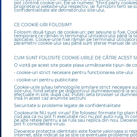
pot contine cookie-uri. Ele se numesc “third party cookie
proprietarul website-ului respectiv, iar furnizorii terti se s
confidentialitate ale detinatorului site-ului.
CE COOKIE-URI FOLOSIM?
Folosim douã tipuri de cookie-uri: per sesiune și fixe. Cook
temporare ce rãmân în terminalul utilizatorului pânã la t
aplicației. Cookie-urile fixe rãmân pe terminalul utilizat
parametrii cookie-ului sau pânã sunt șterse manual de util
CUM SUNT FOLOSITE COOKIE-URILE DE CÃTRE ACEST S
O vizitã pe acest site poate plasa urmãtoarele tipuri de co
• cookie-uri strict necesare pentru funcționarea site-ului
• cookie-uri pentru publicitate
Cookie-urile și/sau tehnologiile similare strict necesare 
site-ului, fiind setate pe dispozitivul dumneavoastrã la ac
efectuate în site, dupã caz. Puteți seta browser-ul dumnea
însã în acest caz anumite secțiuni
Securitate si probleme legate de confidentialitate
Cookieurile NU sunt virusi! Ele folosesc formate tip plain 
cod asa ca nu pot fi executate nici nu pot auto-rula. In co
pe alte retele pentru a se rula sau replica din nou. Deoare
pot fi considerate virusi.
Deoarece protectia identitatii este foarte valoroasa si repr
internet, este indicat sa se stie ce eventuale probleme pot