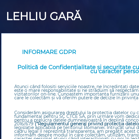
LEHLIU GARĂ
INFORMARE GDPR
Politică de Confidențialitate și securitate cu
cu caracter perso
Atunci când folositi serviciile noastre, ne încredințați da
este o mare responsabilitate și ne străduim să respectăm 
vizitatorilor on-line. Cunoaştem importanța furnizării un
care le colectăm și vă oferim putere de decizie în privința
Considerăm asigurarea dreptului la protecția datelor cu
fundamental pentru SC CTCE SA, prin urmare vom dedica t
pentru a prelucra datele dumneavoastră în deplină conc
2016/679
(“Regulamentul general privind protecția datelo
legislație aplicabilă pe teritoriul Romaniei. Întrucât unul d
cadru legal îl reprezintă transparența, am pregătit acest
informăm despre modul în care colectăm, utilizăm, trans
caracter personal atunci când interacționați cu noi în legăt