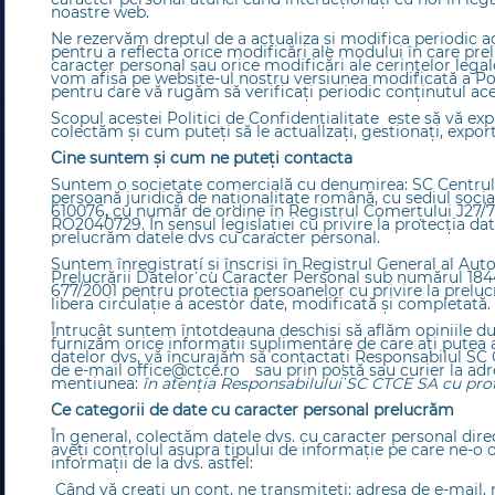
noastre web.
Ne rezervăm dreptul de a actualiza și modifica periodic ac
pentru a reflecta orice modificări ale modului în care p
caracter personal sau orice modificări ale cerințelor legale
vom afișa pe website-ul nostru versiunea modificată a Poli
pentru care vă rugăm să verificați periodic conținutul aces
Scopul acestei Politici de Confidențialitate este să vă exp
colectăm și cum puteți să le actualizați, gestionați, exporta
Cine suntem și cum ne puteți contacta
Suntem o societate comercială cu denumirea: SC Centrul Te
persoană juridică de naționalitate română, cu sediul socia
610076
,
cu număr de ordine în Registrul Comerțului J27/77/
RO2040729. În sensul legislației cu privire la protecția d
prelucrăm datele dvs cu caracter personal.
Suntem înregistraţí şi înscrişi în Registrul General al Aut
Prelucrării Datelor cu Caracter Personal sub numărul 184
677/2001 pentru protecţia persoanelor cu privire la preluc
libera circulaţie a acestor date, modificată şi completată.
Întrucât suntem întotdeauna deschiși să aflăm opiniile 
furnizăm orice informații suplimentare de care ați putea a
datelor dvs, vă încurajăm să contactați Responsabilul SC 
de e-mail
office@ctce.ro
sau prin poștă sau curier la adr
mentiunea:
în atenția Responsabilului SC CTCE SA cu prot
Ce categorii de date cu caracter personal prelucrăm
În general, colectăm datele dvs. cu caracter personal dire
aveți controlul asupra tipului de informație pe care ne-o o
informații de la dvs. astfel:
Când vă creați un cont, ne transmiteți: adresa de e-mail,