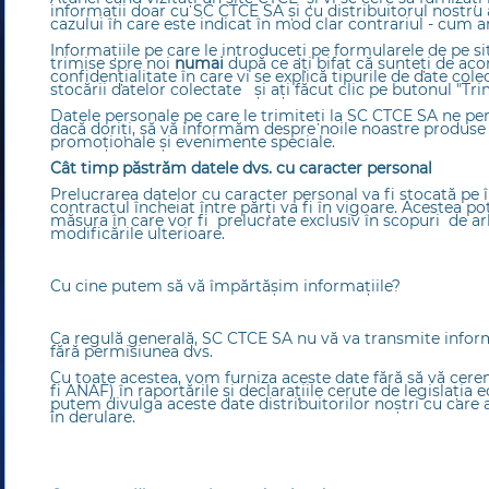
informații doar cu SC CTCE SA şi cu distribuitorul nostru a
cazului în care este indicat în mod clar contrariul - cum ar 
Informațiile pe care le introduceți pe formularele de pe s
trimise spre noi
numai
după ce ați bifat că sunteţi de aco
confidențialitate în care vi se explică tipurile de date cole
stocării datelor colectate şi aţi făcut clic pe butonul "Trim
Datele personale pe care le trimiteți la SC CTCE SA ne pe
dacă doriți, să vă informăm despre noile noastre produse s
promoționale și evenimente speciale.
Cât timp păstrăm datele dvs. cu caracter personal
Prelucrarea datelor cu caracter personal va fi stocată pe
contractul încheiat între părți va fi în vigoare. Acestea po
măsura în care vor fi prelucrate exclusiv în scopuri de ar
modificările ulterioare.
Cu cine putem să vă împărtășim informațiile?
Ca regulă generală, SC CTCE SA nu vă va transmite informa
fără permisiunea dvs.
Cu toate acestea, vom furniza aceste date fără să vă cerem
fi ANAF) în raportările şi declaraţiile cerute de legislaţ
putem divulga aceste date distribuitorilor noştri cu care 
în derulare.