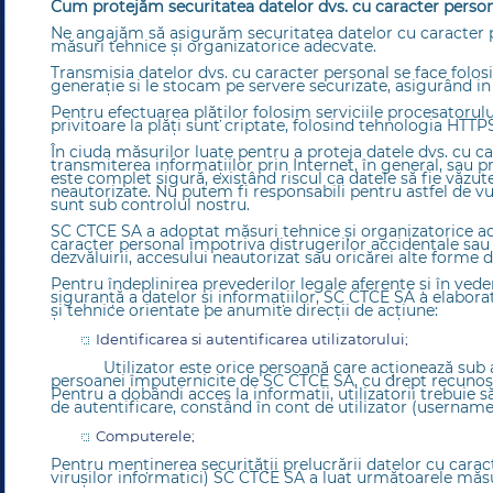
Cum protejăm securitatea datelor dvs. cu caracter perso
Ne angajăm să asigurăm securitatea datelor cu caracter
măsuri tehnice și organizatorice adecvate.
Transmisia datelor dvs. cu caracter personal se face folos
generație si le stocam pe servere securizate, asigurând i
Pentru efectuarea plăţilor folosim serviciile procesatorulu
privitoare la plăţi sunt criptate, folosind tehnologia HTTPS
În ciuda măsurilor luate pentru a proteja datele dvs. cu c
transmiterea informaţiilor prin Internet, în general, sau pr
este complet sigură, existând riscul ca datele să fie văzute 
neautorizate. Nu putem fi responsabili pentru astfel de vu
sunt sub controlul nostru.
SC CTCE SA a adoptat măsuri tehnice şi organizatorice ad
caracter personal împotriva distrugerilor accidentale sau il
dezvăluirii, accesului neautorizat sau oricărei alte forme d
Pentru îndeplinirea prevederilor legale aferente şi în vedere
siguranţă a datelor şi informaţiilor, SC CTCE SA a elabor
şi tehnice orientate pe anumite direcţii de acţiune:
Identificarea şi autentificarea utilizatorului;
Utilizator este orice persoană care acționează sub a
persoanei împuternicite de SC CTCE SA, cu drept recunoscu
Pentru a dobândi acces la informatii, utilizatorii trebuie s
de autentificare, constând în cont de utilizator (username)
Computerele;
Pentru menţinerea securităţii prelucrării datelor cu carac
viruşilor informatici) SC CTCE SA a luat următoarele măsu