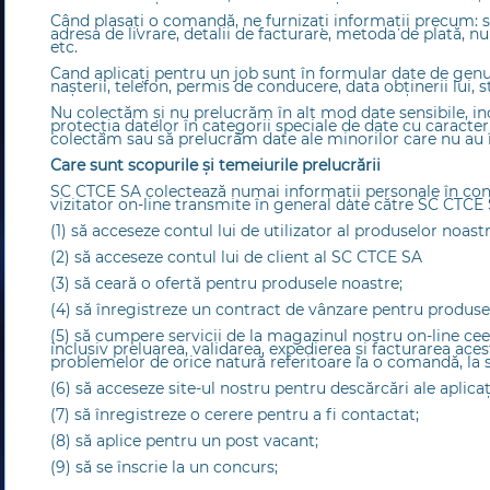
Când plasați o comandă, ne furnizați informații precum: s
adresa de livrare, detalii de facturare, metoda de plată, n
etc.
Cand aplicați pentru un job sunt în formular date de genu
nașterii, telefon, permis de conducere, data obținerii lui, st
Nu colectăm și nu prelucrăm în alt mod date sensibile, i
protecția datelor în categorii speciale de date cu caract
colectăm sau să prelucrăm date ale minorilor care nu au î
Care sunt scopurile și temeiurile prelucrării
SC CTCE SA colectează numai informații personale în conf
vizitator on-line transmite în general date către SC CTCE
(1) să acceseze contul lui de utilizator al produselor noastr
(2) să acceseze contul lui de client al SC CTCE SA
(3) să ceară o ofertă pentru produsele noastre;
(4) să înregistreze un contract de vânzare pentru produse
(5) să cumpere servicii de la magazinul nostru on-line ce
inclusiv preluarea, validarea, expedierea și facturarea ace
problemelor de orice natură referitoare la o comandă, la se
(6) să acceseze site-ul nostru pentru descărcări ale aplicaţ
(7) să înregistreze o cerere pentru a fi contactat;
(8) să aplice pentru un post vacant;
(9) să se înscrie la un concurs;