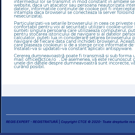
intermediul lor se transmit in mod constant in ambele sen
website, daca un atacator sau persoana neautorizata inter
datelor, informatiile continute de cookie pot fi interceptat
intampla daca browserul se conecteaza la server folosind 
nesecurizata).
Particularizati-va setarile browserului in ceea ce priveste 
confortabil pentru voi al securitatii utilizarii cookie-urilo
sunteti singura persoana care utilizaeaza computerul, put
pentru stocarea istoricului de navigare si al datelor perso
calculator, puteti lua in considerare setarea browserului 
navigare de fiecare data cand inchideti browserul. Aceasta
care plaseaza cookieuri si de a sterge orice informatie de v
Instalati-va si updatati-va constant aplicatii antispyware.
Cererea dumneavoastră poate fi transmisă şi sub forma unu
mail:
office@ctce.ro
. De asemenea, vă este recunoscut dr
unele din datele despre dumneavoastră sunt incorecte, v
curând posibil.
REGIS EXPERT - REGISTRATURĂ
|
Copyright CTCE © 2020- Toate drepturile rez