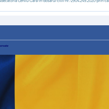
decătoria-Lehliu-Gară-în-dosarul-civil-nr.-2904.249.2020-prin-ca
zervate