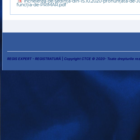
Încheierea-de-ședință-din-15.10.2020-pronunțată-de-Ju
funcția-de-PRIMAR.pdf
REGIS EXPERT - REGISTRATURĂ
|
Copyright CTCE © 2020- Toate drepturile re