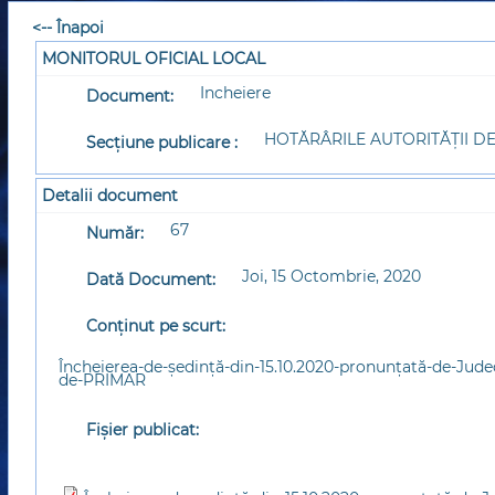
<-- Înapoi
MONITORUL OFICIAL LOCAL
Incheiere
Document:
HOTĂRÂRILE AUTORITĂȚII D
Secțiune publicare :
Detalii document
67
Număr:
Joi, 15 Octombrie, 2020
Dată Document:
Conținut pe scurt:
Încheierea-de-ședință-din-15.10.2020-pronunțată-de-Judec
de-PRIMAR
Fișier publicat: