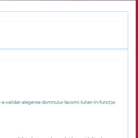
s-a-validat-alegerea-domnului-Iacomi-Iulian-în-funcția-