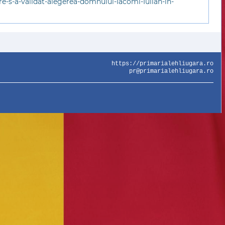
re-s-a-validat-alegerea-domnului-Iacomi-Iulian-în-
https://primarialehliugara.ro
pr@primarialehliugara.ro